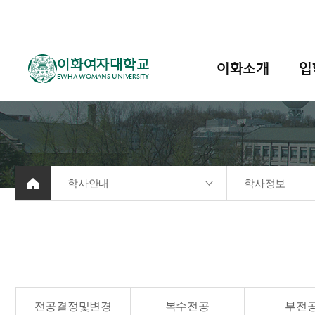
이화여자대학교
이화소개
입
EWHA WOMANS UNIVERSITY
학사안내
학사정보
전공결정및변경
복수전공
부전