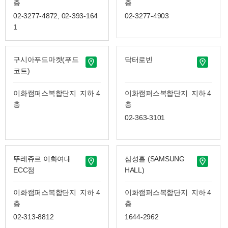
층
층
02-3277-4872, 02-393-164
02-3277-4903
1
구시아푸드마켓(푸드
닥터로빈
코트)
이화캠퍼스복합단지 지하 4
이화캠퍼스복합단지 지하 4
층
층
02-363-3101
뚜레쥬르 이화여대
삼성홀 (SAMSUNG
ECC점
HALL)
이화캠퍼스복합단지 지하 4
이화캠퍼스복합단지 지하 4
층
층
02-313-8812
1644-2962