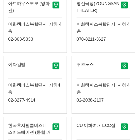
아트하우스모모 (영화
영산극장(YOUNGSAN
관)
THEATER)
이화캠퍼스복합단지 지하 4
이화캠퍼스복합단지 지하 4
층
층
02-363-5333
070-8211-3627
이화김밥
퀴즈노스
이화캠퍼스복합단지 지하4
이화캠퍼스복합단지 지하 4
층
층
02-3277-4914
02-2038-2107
한국후지필름비즈니
CU 이화여대 ECC점
스이노베이션 (통합 커
뮤니케이션 센터)