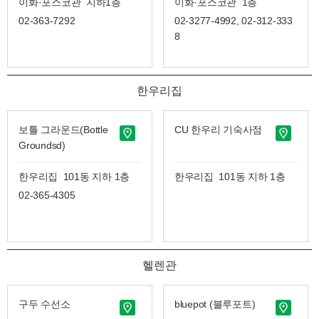
이화·포스코관 지하1층
이화·포스코관 1층
02-363-7292
02-3277-4992, 02-312-333
8
한우리집
보틀 그라운드(Bottle
CU 한우리 기숙사점
Groundsd)
한우리집 101동 지하 1층
한우리집 101동 지하 1층
02-365-4305
헬렌관
구두 수선소
bluepot (블루포트)