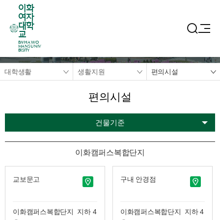
이화
여자
대학
교
EWHA WO
MANS UNIV
ERSITY
대학생활
생활지원
편의시설
편의시설
건물기준
이화캠퍼스복합단지
교보문고
구내 안경점
이화캠퍼스복합단지 지하 4
이화캠퍼스복합단지 지하 4