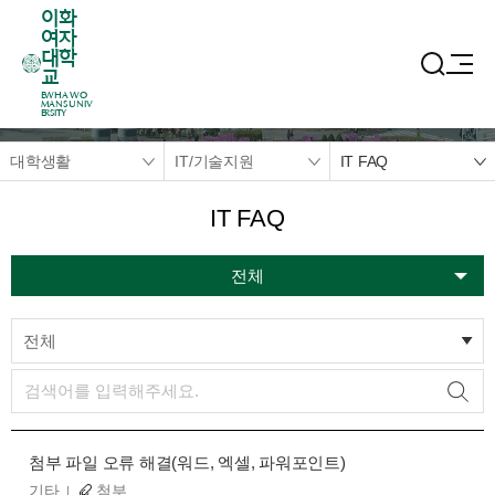
이화
여자
대학
교
EWHA WO
MANS UNIV
ERSITY
대학생활
IT/기술지원
IT FAQ
IT FAQ
전체
전체
첨부 파일 오류 해결(워드, 엑셀, 파워포인트)
기타
첨부