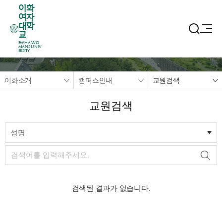
이화
여자
대학
교
EWHA WO
MANS UNIV
ERSITY
이화소개
캠퍼스안내
교원검색
교원검색
성명
검색된 결과가 없습니다.