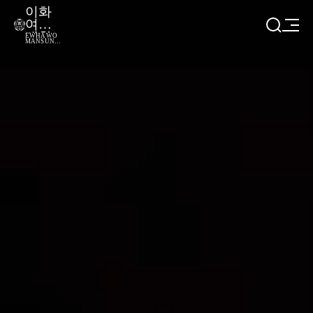
이화
여자
대학
EWHA WO
MANS UNIV
교
ERSITY