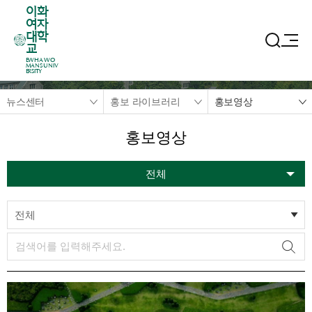
이화
여자
대학
교
EWHA WO
MANS UNIV
ERSITY
뉴스센터
홍보 라이브러리
홍보영상
홍보영상
전체
전체