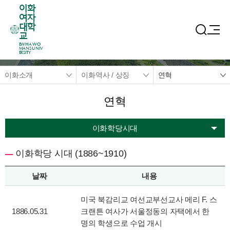
이화
여자
대학
교
EWHA WO
MANS UNIV
ERSITY
이화소개
이화역사 / 상징
연혁
연혁
이화학당시대
이화학당 시대 (1886~1910)
날짜
내용
미국 북감리교 여선교부선교사 메리 F. 스
1886.05.31
크랜튼 여사가 서울정동의 자택에서 한
명의 학생으로 수업 개시