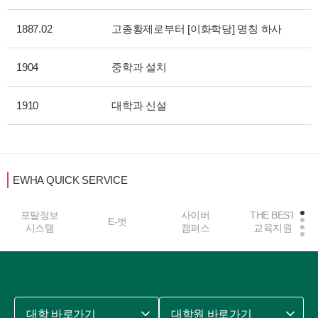
1887.02
고종황제로부터 [이화학당] 명칭 하사
1904
중학과 설치
1910
대학과 신설
EWHA QUICK SERVICE
포탈정보
사이버
THE BEST
E-벗
시스템
캠퍼스
교육지원
대학 바로가기
대학원 바로가기