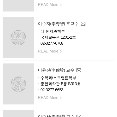
READ More
이수지(李秀智) 조교수
뇌·인지과학부
국제교육관 1201-2호
02-3277-6708
READ More
이윤진(李倫珍) 교수
수학과/스크랜튼학부
종합과학관 B동 B313호
02-3277-6653
READ More
이준서(李埈瑞) 교수