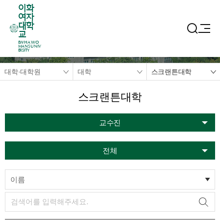
이화
여자
대학
교
EWHA WO
MANS UNIV
ERSITY
대학·대학원
대학
스크랜튼대학
스크랜튼대학
교수진
전체
이름