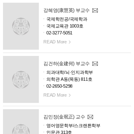
강혜영(康慧英) 부교수
국제학전공/국제학과
국제교육관 1003호
02-3277-5051
READ More
김건하(金建何) 부교수
의과대학/뇌·인지과학부
의학관 A동(목동) 811호
02-2650-5298
READ More
김민정(金珉正) 교수
영어영문학부/스크랜튼학부
인문관 313호