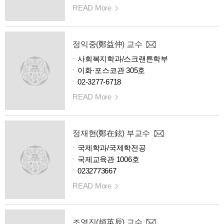
READ More
정익중(鄭益仲) 교수
사회복지학과/스크랜튼학부
이화·포스코관 305호
02-3277-6718
READ More
정재현(鄭在鉉) 부교수
국제학과/국제학전공
국제교육관 1006호
0232773667
READ More
조영진(趙英辰) 교수