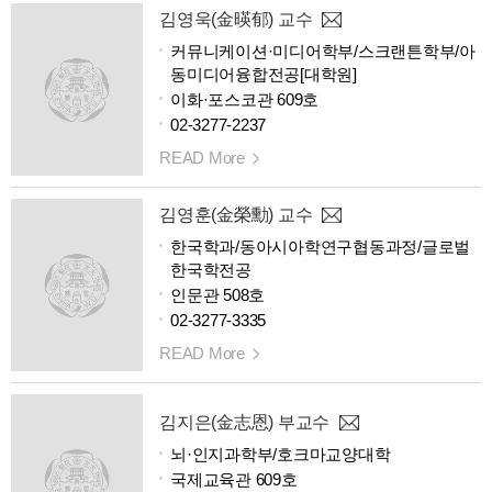
김영욱(金暎郁) 교수
커뮤니케이션·미디어학부/스크랜튼학부/아
동미디어융합전공[대학원]
이화·포스코관 609호
02-3277-2237
READ More
김영훈(金榮勳) 교수
한국학과/동아시아학연구협동과정/글로벌
한국학전공
인문관 508호
02-3277-3335
READ More
김지은(金志恩) 부교수
뇌·인지과학부/호크마교양대학
국제교육관 609호