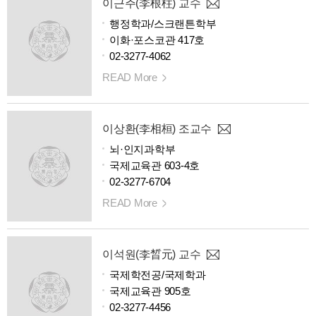
이근주(李根柱) 교수
행정학과/스크랜튼학부
이화·포스코관 417호
02-3277-4062
READ More
이상환(李相桓) 조교수
뇌·인지과학부
국제교육관 603-4호
02-3277-6704
READ More
이석원(李晳元) 교수
국제학전공/국제학과
국제교육관 905호
02-3277-4456