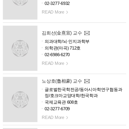
02-3277-6932
READ More
김희선(金熹宣) 교수
의과대학/뇌·인지과학부
의학관(마곡) 712호
02-6986-6270
READ More
노상호(魯相豪) 교수
글로벌한국학전공/동아시아학연구협동과
정/호크마교양대학/한국학과
국제교육관 608호
02-3277-6709
READ More