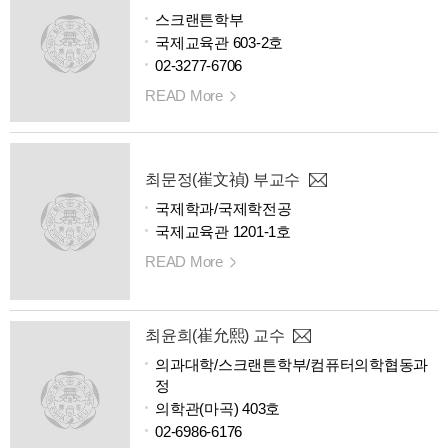
스크랜튼학부
국제교육관 603-2호
02-3277-6706
READ More
최문정(崔文禎) 부교수
국제학과/국제학전공
국제교육관 1201-1호
READ More
최윤희(崔允熙) 교수
의과대학/스크랜튼학부/컴퓨터의학협동과
정
의학관(마곡) 403호
02-6986-6176