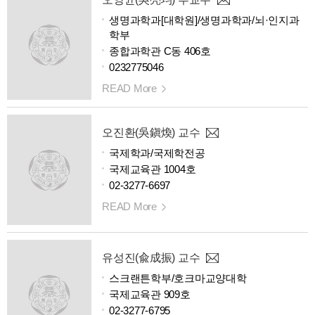
생명과학과[대학원]/생명과학과/뇌·인지과
학부
종합과학관 C동 406호
0232775046
READ More
오진환(吳鎭煥) 교수
국제학과/국제학전공
국제교육관 1004호
02-3277-6697
READ More
유성진(兪成振) 교수
스크랜튼학부/호크마교양대학
국제교육관 909호
02-3277-6795