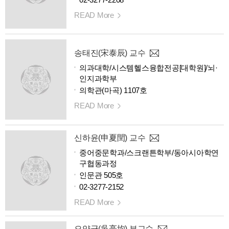
READ More
송태진(宋泰辰) 교수
의과대학/시스템헬스융합전공[대학원]/뇌·
인지과학부
의학관(마곡) 1107호
READ More
신하윤(申夏閏) 교수
중어중문학과/스크랜튼학부/동아시아학연
구협동과정
인문관 505호
02-3277-2152
READ More
오양균(吳亮均) 부교수