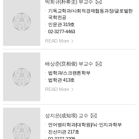
박희규(朴希圭) 부교수
기독교학과/사회적경제협동과정/글로벌한
국학전공
인문관 319호
02-3277-4463
READ More
배상준(裵相俊) 부교수
법학과/스크랜튼학부
법학관 413호
READ More
성지은(成知垠) 교수
언어병리학과[대학원]/뇌·인지과학부
진선미관 217호
02-3277-2208