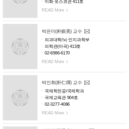
이화·포스코관 411호
READ More
박은미(朴銀美) 교수
의과대학/뇌·인지과학부
의학관(마곡) 413호
02-6986-6170
READ More
박인휘(朴仁煇) 교수
국제학전공/국제학과
국제교육관 904호
02-3277-4086
READ More