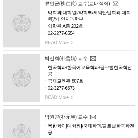
류인균(柳仁鈞) 교수(교내석좌)
약학과[대학원]/약학부/제약산업학과[대학
원]/뇌·인지과학부
약학관 A동 202호
02-3277-6554
READ More
박선희(朴善嬉) 교수
한국학과/한국어교육학과/글로벌한국학전
공
국제교육관 807호
02-3277-6673
READ More
박원곤(朴元坤) 교수
북한학과[대학원]/국제학과/글로벌한국학전
공