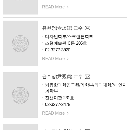
READ More
유현정(兪炫姃) 교수
디자인학부/스크랜튼학부
조형예술관 C동 205호
02-3277-3920
READ More
윤수정(尹秀貞) 교수
뇌융합과학연구원/약학부/의과대학/뇌·인지
과학부
진선미관 231호
02-3277-2478
READ More