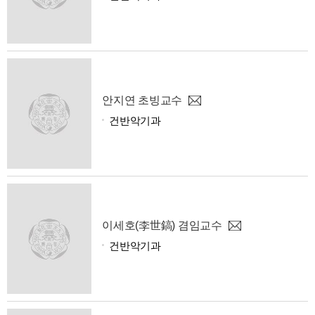
안지연 초빙교수
건반악기과
이세호(李世鎬) 겸임교수
건반악기과