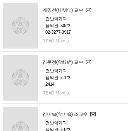
계명선(桂明仙) 교수
건반악기과
음악관 508호
02-3277-3917
READ More
김문정(金紋廷) 교수
건반악기과
음악관 511호
2414
READ More
김미솔(金미솔) 조교수
건반악기과
음악관 510호