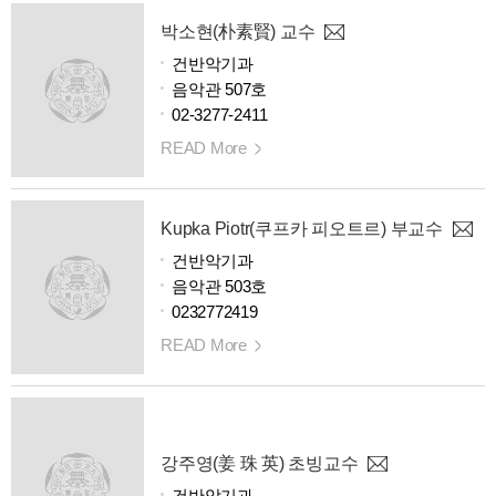
박소현(朴素賢) 교수
건반악기과
음악관 507호
02-3277-2411
READ More
Kupka Piotr(쿠프카 피오트르) 부교수
건반악기과
음악관 503호
0232772419
READ More
강주영(姜 珠 英) 초빙교수
건반악기과