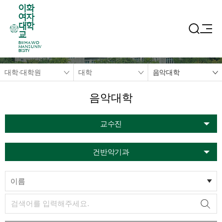
이화
여자
대학
교
EWHA WO
MANS UNIV
ERSITY
대학·대학원
대학
음악대학
음악대학
교수진
건반악기과
이름