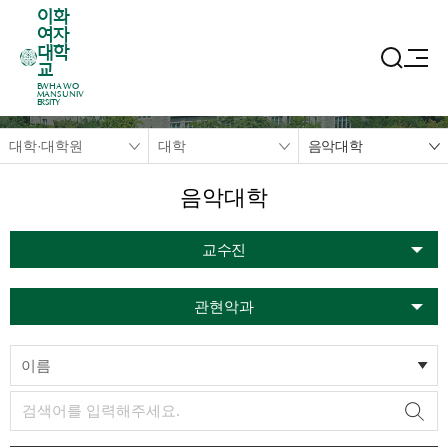
이화
여자
대학
교
EWHA WO
MANS UNIV
ERSITY
대학·대학원
대학
음악대학
음악대학
교수진
관현악과
이름