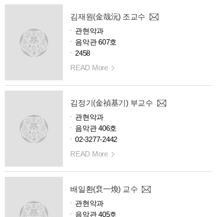
김재원(金哉沅) 조교수
관현악과
음악관 607호
2458
READ More
김정기(金禎基기) 부교수
관현악과
음악관 406호
02-3277-2442
READ More
배일환(裵一煥) 교수
관현악과
음악관 405호