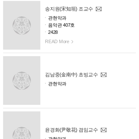
송지원(宋知垣) 조교수
관현악과
음악관 407호
2428
READ More
김남중(金南中) 초빙교수
관현악과
윤경화(尹敬花) 겸임교수
관현악과