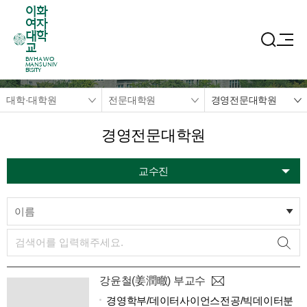
이화
여자
대학
교
EWHA WO
MANS UNIV
ERSITY
대학·대학원
전문대학원
경영전문대학원
경영전문대학원
교수진
이름
강윤철(姜潤㬚) 부교수
경영학부/데이터사이언스전공/빅데이터분