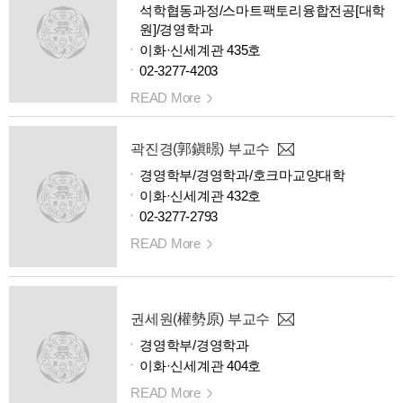
석학협동과정/스마트팩토리융합전공[대학
원]/경영학과
이화·신세계관 435호
02-3277-4203
READ More
곽진경(郭鎭暻) 부교수
경영학부/경영학과/호크마교양대학
이화·신세계관 432호
02-3277-2793
READ More
권세원(權勢原) 부교수
경영학부/경영학과
이화·신세계관 404호
READ More