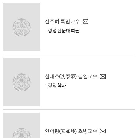
신주하 특임교수
경영전문대학원
심태호(沈泰豪) 겸임교수
경영학과
안여령(安如玲) 초빙교수