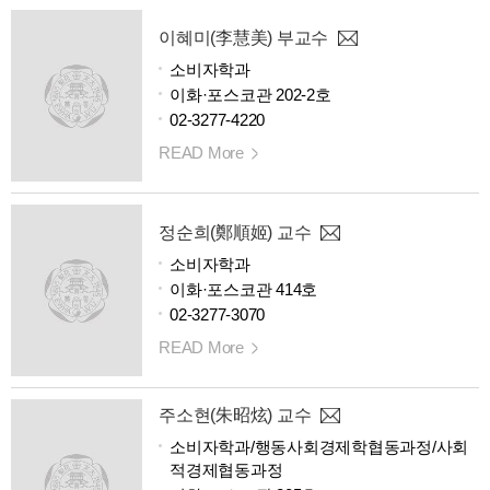
이혜미(李慧美) 부교수
소비자학과
이화·포스코관 202-2호
02-3277-4220
READ More
정순희(鄭順姬) 교수
소비자학과
이화·포스코관 414호
02-3277-3070
READ More
주소현(朱昭炫) 교수
소비자학과/행동사회경제학협동과정/사회
적경제협동과정