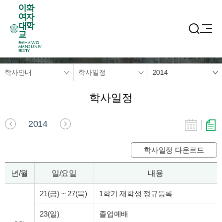
이화
여자
대학
교
EWHA WO
MANS UNIV
ERSITY
학사안내
학사일정
2014
학사일정
2014
학사일정 다운로드
년/월
일/요일
내용
21(금)
~
27(목)
1학기 재학생 정규등록
23(일)
졸업예배