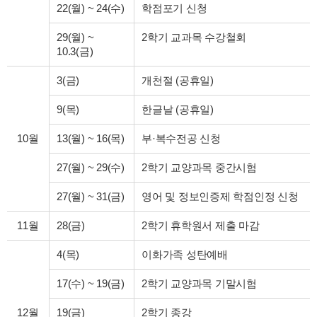
22(월)
~
24(수)
학점포기 신청
29(월)
~
2학기 교과목 수강철회
10.3(금)
3(금)
개천절 (공휴일)
9(목)
한글날 (공휴일)
10월
13(월)
~
16(목)
부·복수전공 신청
27(월)
~
29(수)
2학기 교양과목 중간시험
27(월)
~
31(금)
영어 및 정보인증제 학점인정 신청
11월
28(금)
2학기 휴학원서 제출 마감
4(목)
이화가족 성탄예배
17(수)
~
19(금)
2학기 교양과목 기말시험
12월
19(금)
2학기 종강