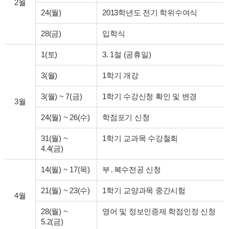
2월
24(월)
2013학년도 전기 학위수여식
28(금)
입학식
1(토)
3. 1절 (공휴일)
3(월)
1학기 개강
3(월)
~
7(금)
1학기 수강신청 확인 및 변경
3월
24(월)
~
26(수)
학점포기 신청
31(월)
~
1학기 교과목 수강철회
4.4(금)
14(월)
~
17(목)
부․복수전공 신청
21(월)
~
23(수)
1학기 교양과목 중간시험
4월
28(월)
~
영어 및 정보인증제 학점인정 신청
5.2(금)