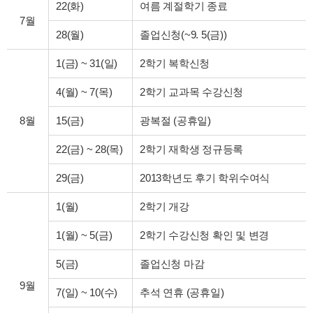
22(화)
여름 계절학기 종료
7월
28(월)
졸업신청(~9. 5(금))
1(금)
~
31(일)
2학기 복학신청
4(월)
~
7(목)
2학기 교과목 수강신청
8월
15(금)
광복절 (공휴일)
22(금)
~
28(목)
2학기 재학생 정규등록
29(금)
2013학년도 후기 학위수여식
1(월)
2학기 개강
1(월)
~
5(금)
2학기 수강신청 확인 및 변경
5(금)
졸업신청 마감
9월
7(일)
~
10(수)
추석 연휴 (공휴일)