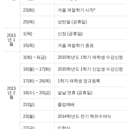
23(화)
겨울 계절학기 시작*
25(목)
성탄절 (공휴일)
1(목)
신정 (공휴일)
2015
년 1
월
15(목)
겨울 계절학기 종료
3(화)
~
6(금)
2015학년도 1학기 재학생 수강신청
16(월)
~
17(화)
2015학년도 1학기 신입생 수강신청
17(화)
~
26(목)
1학기 재학생 정규등록
2015
년 2
18(수)
~
20(금)
설날 연휴 (공휴일)
월
22(일)
졸업예배
23(월)
2014학년도 전기 학위수여식
27(금)
입학식