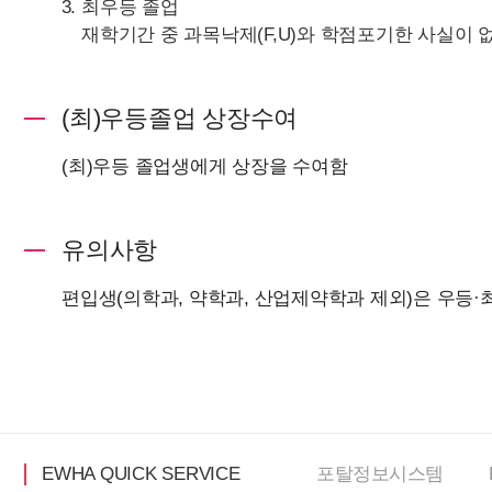
최우등 졸업
재학기간 중 과목낙제(F,U)와 학점포기한 사실이 
(최)우등졸업 상장수여
(최)우등 졸업생에게 상장을 수여함
유의사항
편입생(의학과, 약학과, 산업제약학과 제외)은 우등·
EWHA QUICK SERVICE
포탈정보
시스템