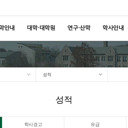
학안내
대학·대학원
연구·산학
학사안내
성적
성적
학사경고
유급