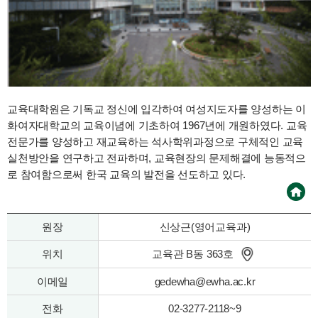
교육대학원은 기독교 정신에 입각하여 여성지도자를 양성하는 이
화여자대학교의 교육이념에 기초하여 1967년에 개원하였다. 교육
전문가를 양성하고 재교육하는 석사학위과정으로 구체적인 교육
실천방안을 연구하고 전파하며, 교육현장의 문제해결에 능동적으
로 참여함으로써 한국 교육의 발전을 선도하고 있다.
원장
신상근(영어교육과)
위치
교육관 B동 363호
이메일
gedewha@ewha.ac.kr
전화
02-3277-2118~9