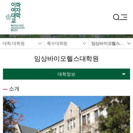
이화
여자
대학
교
EWHA WO
MANS UNIV
ERSITY
대학·대학원
특수대학원
임상바이오헬스대학원
임상바이오헬스대학원
대학정보
소개