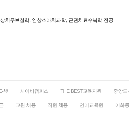
임상치주보철학, 임상소아치과학, 근관치료수복학 전공
E-벗
사이버
캠퍼스
THE BEST
교육지원
중앙도
금
교원 채용
직원 채용
언어교육원
이화