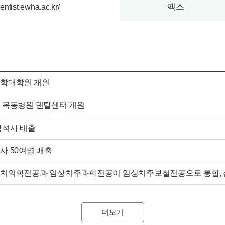
팩스
dentist.ewha.ac.kr/
학대학원 개원
 목동병원 덴탈센터 개원
학석사 배출
사 50여명 배출
치의학전공과 임상치주과학전공이 임상치주보철전공으로 통합, 
더보기