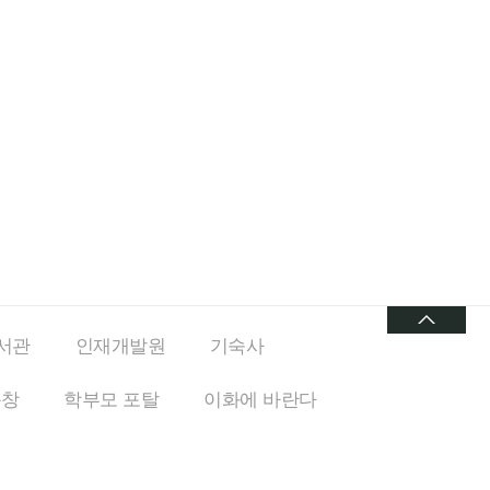
서관
인재개발원
기숙사
동창
학부모 포탈
이화에
바란다