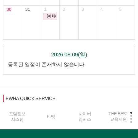
30
31
1
2
3
4
5
[이화여자대학교 한국여성연구원] 제7회 이화-현우 여성과
2026.08.09(일)
등록된 일정이 존재하지 않습니다.
EWHA QUICK SERVICE
포탈정보
사이버
THE BEST
E-벗
시스템
캠퍼스
교육지원