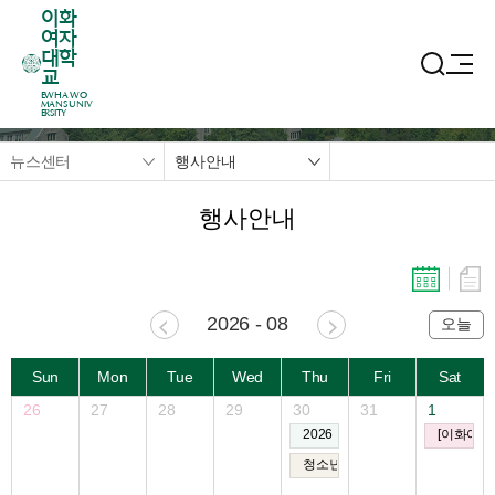
이화
여자
대학
교
EWHA WO
MANS UNIV
ERSITY
뉴스센터
행사안내
행사안내
2026 - 08
오늘
Sun
Mon
Tue
Wed
Thu
Fri
Sat
26
27
28
29
30
31
1
2026 이화과학페스티벌
[이화여자
청소년과 일반인을 위한 이화여대