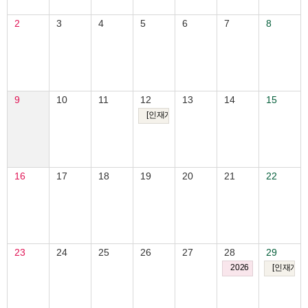
2
3
4
5
6
7
8
9
10
11
12
13
14
15
[인재개발원] 취트키 밋업: 금융감독원 선배님이 
16
17
18
19
20
21
22
23
24
25
26
27
28
29
2026 한국여성연구원
[인재개발원