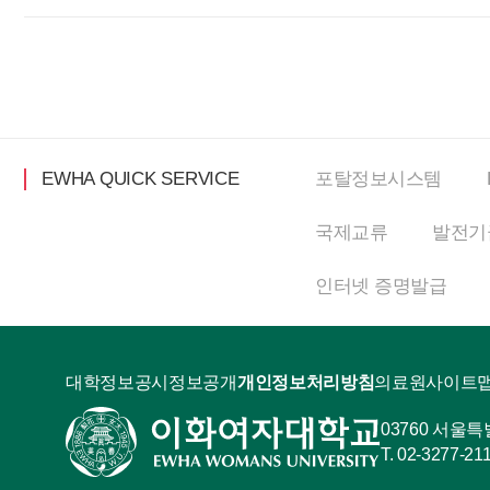
EWHA QUICK SERVICE
포탈정보
시스템
국제교류
발전기
인터넷
증명발급
대학정보공시
정보공개
개인정보처리방침
의료원
사이트
03760 서울
02-3277-21