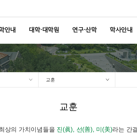
학안내
대학·대학원
연구·산학
학사안내
교훈
교훈
 최상의 가치이념들을
진(
眞
), 선(
善
), 미(
美
)
라는 간