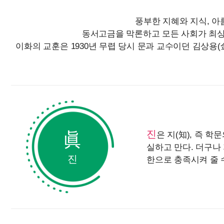
풍부한 지혜와 지식, 
동서고금을 막론하고 모든 사회가 최상
이화의 교훈은 1930년 무렵 당시 문과 교수이던 김상용(
진
眞
은 지(
知
), 즉 
실하고 만다. 더구나
진
한으로 충족시켜 줄 