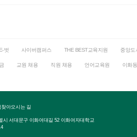
E-벗
사이버
캠퍼스
THE BEST
교육지원
중앙도
금
교원 채용
직원 채용
언어교육원
이화
맵
찾아오시는 길
특별시 서대문구 이화여대길 52 이화여자대학교
14