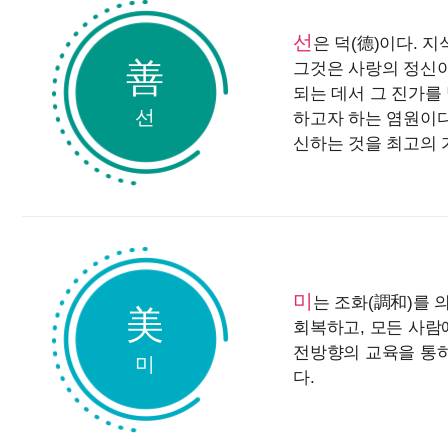
선
은 덕(
德
)이다. 
善
그것은 사랑의 정신이
되는 데서 그 진가를
선
하고자 하는 염원이다
신하는 것을 최고의 
미
는 조화(
調和
)를
美
회복하고, 모든 사람
전방향의 교육을 통하
미
다.