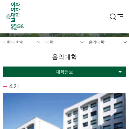
이화
여자
대학
교
EWHA WO
MANS UNIV
ERSITY
대학·대학원
대학
음악대학
음악대학
대학정보
소개