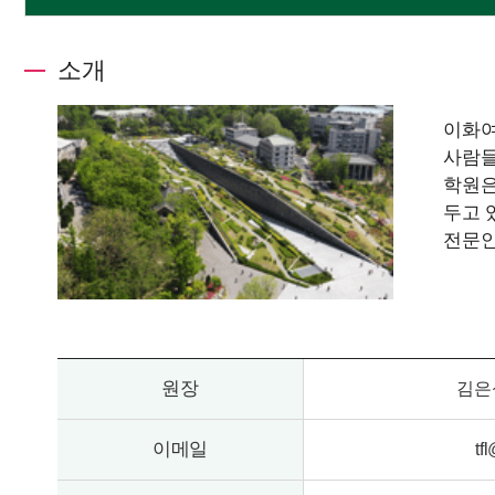
소개
이화여자
사람들
학원은
두고 
전문인
원장
김은
이메일
tf