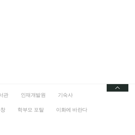
서관
인재개발원
기숙사
동창
학부모 포탈
이화에
바란다