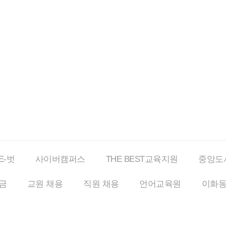
E-벗
사이버
캠퍼스
THE BEST
교육지원
중앙도
금
교원 채용
직원 채용
언어교육원
이화