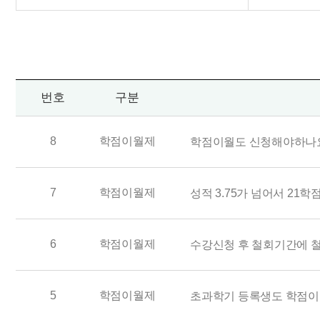
번호
구분
8
학점이월제
학점이월도 신청해야하나
7
학점이월제
성적 3.75가 넘어서 21
6
학점이월제
수강신청 후 철회기간에 
5
학점이월제
초과학기 등록생도 학점이