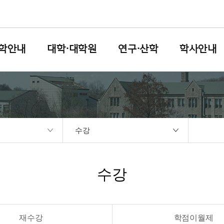
학안내
대학·대학원
연구·산학
학사안내
수강
수강
재수강
학점이월제