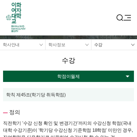
이화
여자
대학
교
EWHA WO
MANS UNIV
ERSITY
학사안내
학사정보
수강
수강
학점이월제
학칙 제45조(학기당 취득학점)
정의
직전학기 '수강 신청 확인 및 변경기간'까지의 수강신청 학점(국내
대학 수강기준)이 '학기당 수강신청 기준학점 18학점' 미만인 경우,