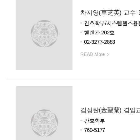
차지영(車芝英) 교수
간호학부/시스템헬스융합
헬렌관 202호
02-3277-2883
READ More
김성란(金聖蘭) 겸임
간호학부
760-5177