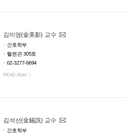
김미영(金美影) 교수
간호학부
헬렌관 305호
02-3277-6694
READ More
김석선(金錫詵) 교수
간호학부