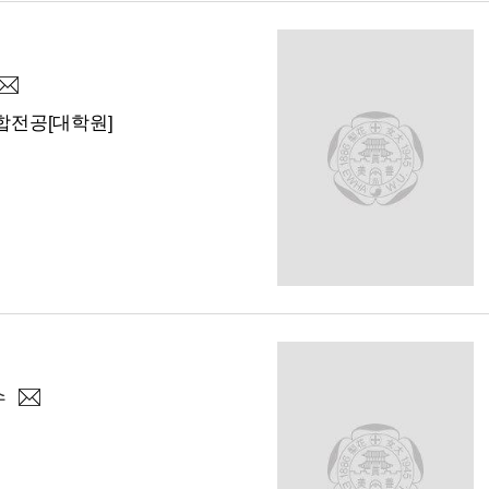
전공[대학원]
수