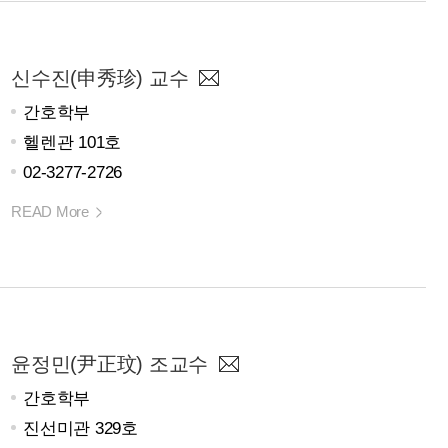
신수진(申秀珍) 교수
간호학부
헬렌관 101호
02-3277-2726
READ More
윤정민(尹正玟) 조교수
간호학부
진선미관 329호