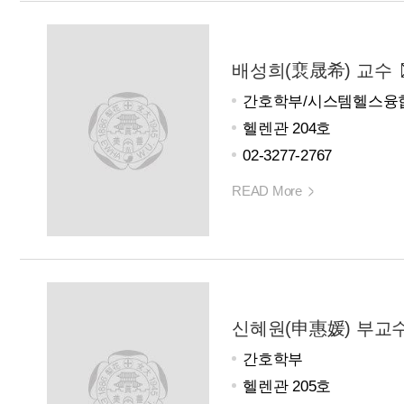
배성희(裵晟希) 교수
간호학부/시스템헬스융합
헬렌관 204호
02-3277-2767
READ More
신혜원(申惠媛) 부교
간호학부
헬렌관 205호