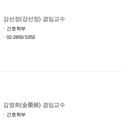
강선정(강선정) 겸임교수
간호학부
02-2650-5353
김영희(金榮姬) 겸임교수
간호학부