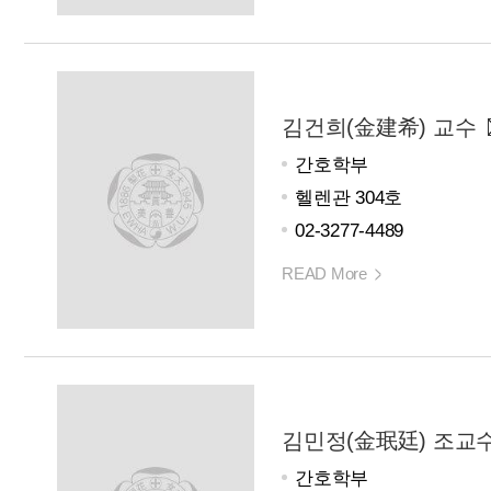
김건희(金建希) 교수
간호학부
헬렌관 304호
02-3277-4489
READ More
김민정(金珉廷) 조교
간호학부