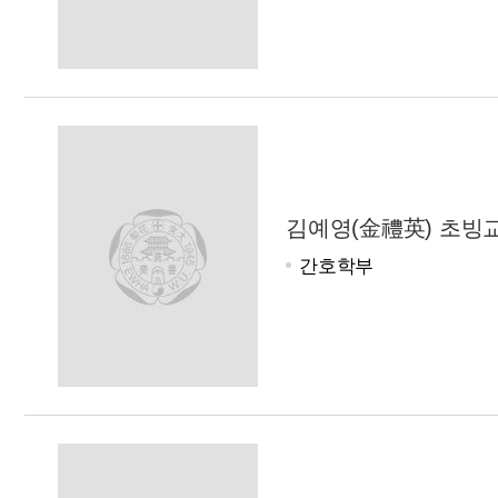
김예영(金禮英) 초빙
간호학부