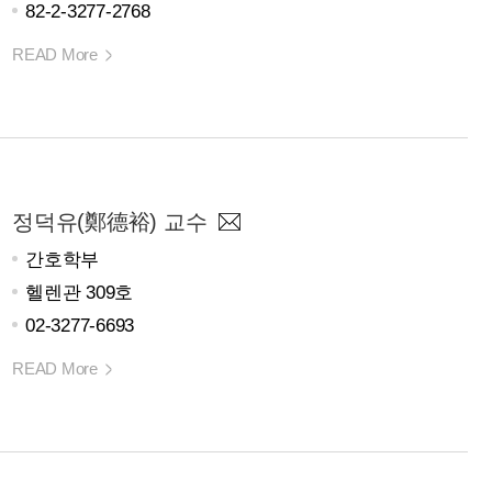
82-2-3277-2768
READ More
정덕유(鄭德裕) 교수
간호학부
헬렌관 309호
02-3277-6693
READ More