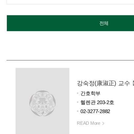
전체
강숙정(康淑正) 교수
간호학부
헬렌관 203-2호
02-3277-2882
READ More