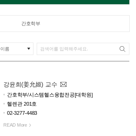
간호학부
이름
강윤희(姜允姬) 교수
간호학부/시스템헬스융합전공[대학원]
헬렌관 201호
02-3277-4483
READ More