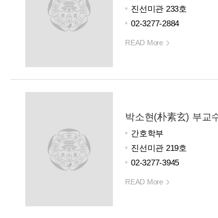
진선미관 233호
02-3277-2884
READ More
박소현(朴素玄) 부교
간호학부
진선미관 219호
02-3277-3945
READ More