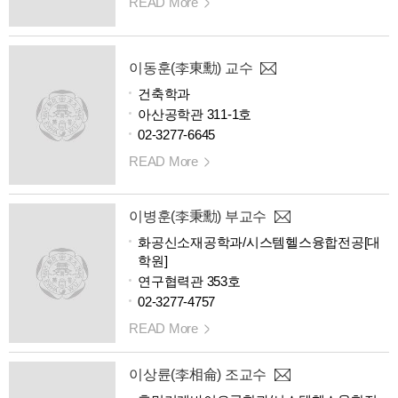
READ More
이동훈(李東勳) 교수
건축학과
아산공학관 311-1호
02-3277-6645
READ More
이병훈(李秉勳) 부교수
화공신소재공학과/시스템헬스융합전공[대
학원]
연구협력관 353호
02-3277-4757
READ More
이상륜(李相侖) 조교수