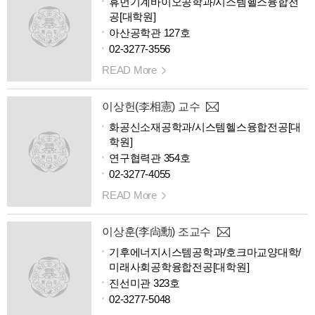
휴먼기계바이오공학과/시스템헬스융합전
공[대학원]
아산공학관 127호
02-3277-3556
READ More
이상헌(李相憲) 교수
화공신소재공학과/시스템헬스융합전공[대
학원]
연구협력관 354호
02-3277-4055
READ More
이상훈(李尙勳) 조교수
기후에너지시스템공학과/호크마교양대학/
미래사회공학융합전공[대학원]
진선미관 323호
02-3277-5048