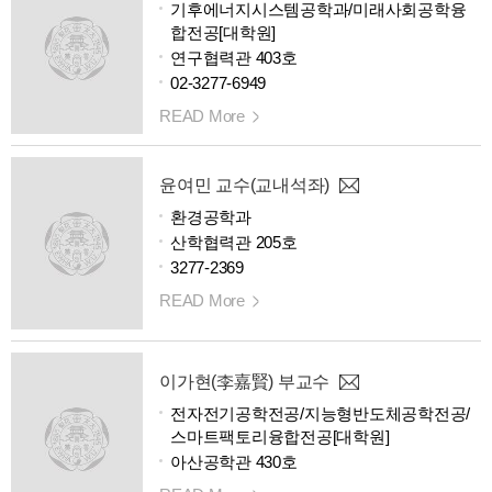
기후에너지시스템공학과/미래사회공학융
합전공[대학원]
연구협력관 403호
02-3277-6949
READ More
윤여민 교수(교내석좌)
환경공학과
산학협력관 205호
3277-2369
READ More
이가현(李嘉賢) 부교수
전자전기공학전공/지능형반도체공학전공/
스마트팩토리융합전공[대학원]
아산공학관 430호