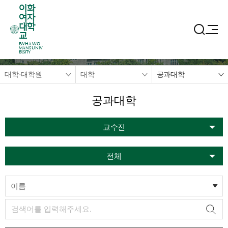
이화
여자
대학
교
EWHA WO
MANS UNIV
ERSITY
대학·대학원
대학
공과대학
공과대학
교수진
전체
이름