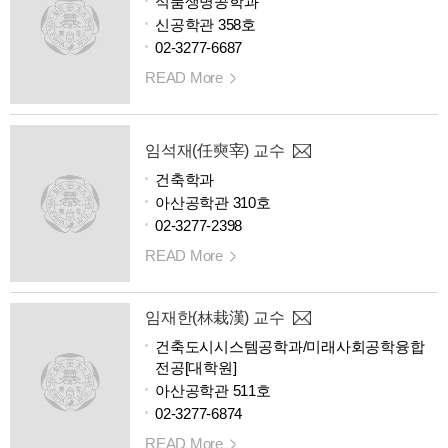
식품생명공학과
신공학관 358호
02-3277-6687
READ More
임석재(任奭宰) 교수
건축학과
아산공학관 310호
02-3277-2398
READ More
임재한(林栽漢) 교수
건축도시시스템공학과/미래사회공학융합
전공[대학원]
아산공학관 511호
02-3277-6874
READ More