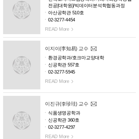
전공[대학원]/빅데이터분석학협동과정
아산공학관 510호
02-3277-4454
READ More
이지이(李知易) 교수
환경공학과/호크마교양대학
신공학관 557호
02-3277-5945
READ More
이진규(李珍珪) 교수
식품생명공학과
신공학관 360호
02-3277-4297
READ More