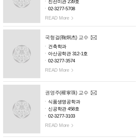
진선미관 239호
02-3277-5708
READ More
국형걸(鞠炯杰) 교수
건축학과
아산공학관 312-1호
02-3277-3574
READ More
권영주(權寧珠) 교수
식품생명공학과
신공학관 458호
02-3277-3103
READ More