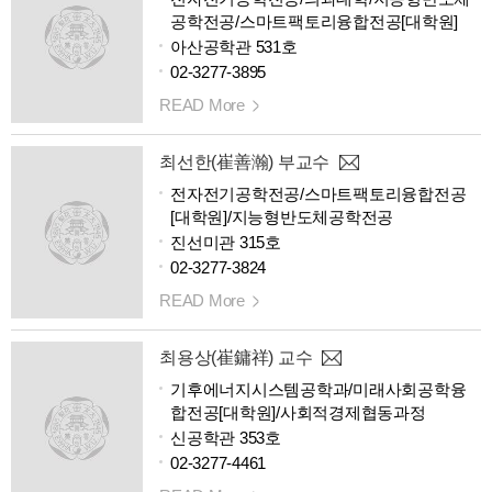
공학전공/스마트팩토리융합전공[대학원]
아산공학관 531호
02-3277-3895
READ More
최선한(崔善瀚) 부교수
전자전기공학전공/스마트팩토리융합전공
[대학원]/지능형반도체공학전공
진선미관 315호
02-3277-3824
READ More
최용상(崔鏞祥) 교수
기후에너지시스템공학과/미래사회공학융
합전공[대학원]/사회적경제협동과정
신공학관 353호
02-3277-4461