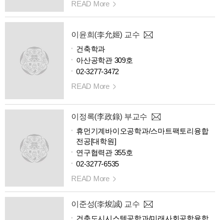
READ More
이윤희(李允姬) 교수
건축학과
아산공학관 309호
02-3277-3472
READ More
이정록(李政錄) 부교수
휴먼기계바이오공학과/스마트팩토리융합
전공[대학원]
연구협력관 355호
02-3277-6535
READ More
이준성(李焌誠) 교수
건축도시시스템공학과/미래사회공학융합