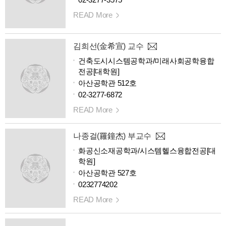
READ More
김희선(金希宣) 교수
건축도시시스템공학과/미래사회공학융합
전공[대학원]
아산공학관 512호
02-3277-6872
READ More
나종걸(羅鐘杰) 부교수
화공신소재공학과/시스템헬스융합전공[대
학원]
아산공학관 527호
0232774202
READ More