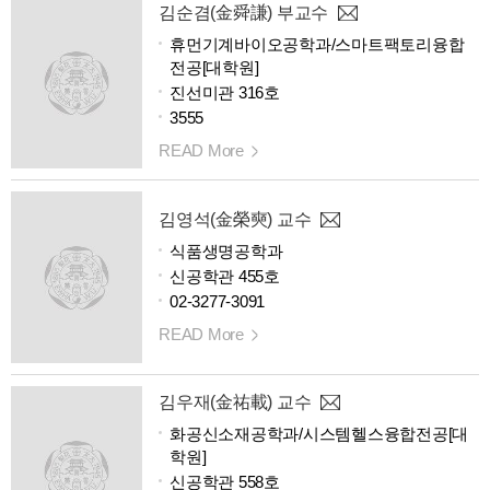
김순겸(金舜謙) 부교수
휴먼기계바이오공학과/스마트팩토리융합
전공[대학원]
진선미관 316호
3555
READ More
김영석(金榮奭) 교수
식품생명공학과
신공학관 455호
02-3277-3091
READ More
김우재(金祐載) 교수
화공신소재공학과/시스템헬스융합전공[대
학원]
신공학관 558호