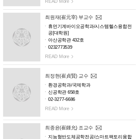
READ More
최원재(崔元宰) 부교수
휴먼기계바이오공학과/시스템헬스융합전
공[대학원]
아산공학관 432호
0232773539
READ More
최정현(崔貞賢) 교수
환경공학과/국제학과
신공학관 658호
02-3277-6686
READ More
최종윤(崔鍾允) 조교수
지능형반도체공학전공/스마트팩토리융합