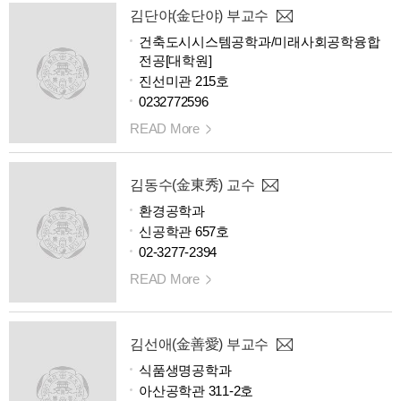
김단야(金단야) 부교수
건축도시시스템공학과/미래사회공학융합
전공[대학원]
진선미관 215호
0232772596
READ More
김동수(金東秀) 교수
환경공학과
신공학관 657호
02-3277-2394
READ More
김선애(金善愛) 부교수
식품생명공학과
아산공학관 311-2호