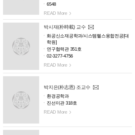
6548
READ More
박시재(朴時載) 교수
화공신소재공학과/시스템헬스융합전공[대
학원]
연구협력관 351호
02-3277-4756
READ More
박지은(朴志恩) 조교수
환경공학과
진선미관 318호
READ More