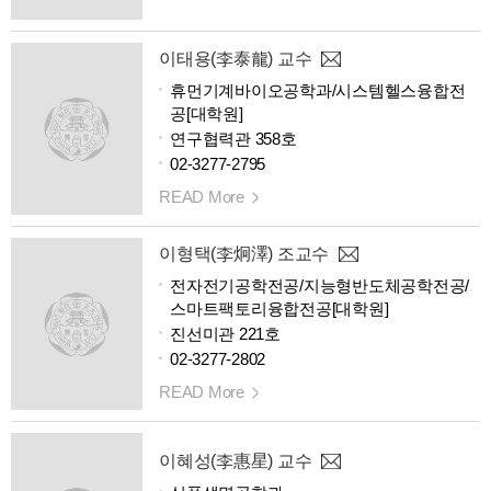
이태용(李泰龍) 교수
휴먼기계바이오공학과/시스템헬스융합전
공[대학원]
연구협력관 358호
02-3277-2795
READ More
이형택(李炯澤) 조교수
전자전기공학전공/지능형반도체공학전공/
스마트팩토리융합전공[대학원]
진선미관 221호
02-3277-2802
READ More
이혜성(李惠星) 교수