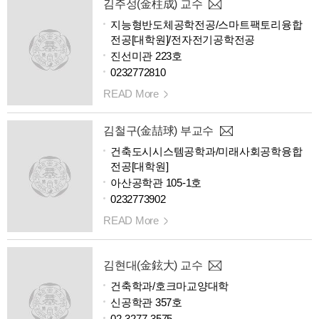
김주성(金柱成) 교수
지능형반도체공학전공/스마트팩토리융합
전공[대학원]/전자전기공학전공
진선미관 223호
0232772810
READ More
김철구(金喆球) 부교수
건축도시시스템공학과/미래사회공학융합
전공[대학원]
아산공학관 105-1호
0232773902
READ More
김현대(金鉉大) 교수
건축학과/호크마교양대학
신공학관 357호
02-3277-3575