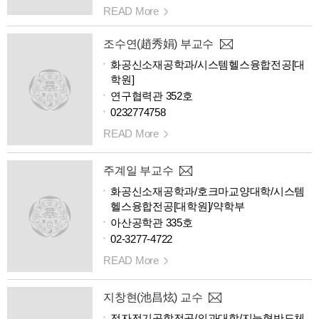
READ More
조수연(趙秀娟) 부교수
화공신소재공학과/시스템헬스융합전공[대
학원]
연구협력관 352호
0232774758
READ More
주계일 부교수
화공신소재공학과/호크마교양대학/시스템
헬스융합전공[대학원]/약학부
아산공학관 335호
02-3277-4722
READ More
지창현(池昌炫) 교수
전자전기공학전공/의과대학/지능형반도체