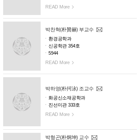
READ More
박찬혁(朴贊赫) 부교수
환경공학과
신공학관 354호
5944
READ More
박하영(朴抲泳) 조교수
화공신소재공학과
진선미관 333호
READ More
박형곤(朴炯坤) 교수