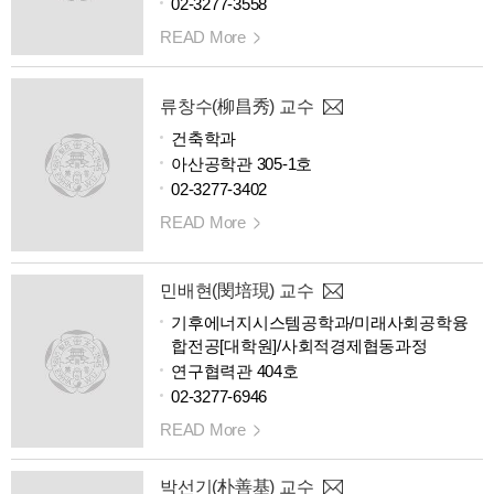
02-3277-3558
READ More
류창수(柳昌秀) 교수
건축학과
아산공학관 305-1호
02-3277-3402
READ More
민배현(閔培現) 교수
기후에너지시스템공학과/미래사회공학융
합전공[대학원]/사회적경제협동과정
연구협력관 404호
02-3277-6946
READ More
박선기(朴善基) 교수