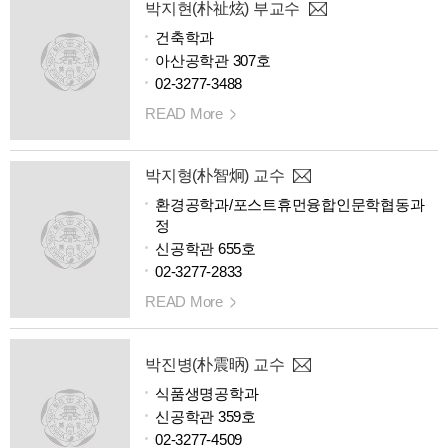
박지현(朴祉炫) 부교수
건축학과
아산공학관 307호
02-3277-3488
READ More
박지형(朴智炯) 교수
환경공학과/포스트휴먼융합인문학협동과
정
신공학관 655호
02-3277-2833
READ More
박진병(朴震昞) 교수
식품생명공학과
신공학관 359호
02-3277-4509