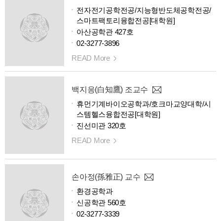
전자전기공학전공/지능형반도체공학전공/
스마트팩토리융합전공[대학원]
아산공학관 427호
02-3277-3896
READ More
백지응(白知鷹) 조교수
휴먼기계바이오공학과/호크마교양대학/시
스템헬스융합전공[대학원]
진선미관 320호
READ More
손아정(孫雅正) 교수
환경공학과
신공학관 560호
02-3277-3339