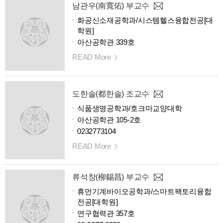
남관우(南寬佑) 부교수
화공신소재공학과/시스템헬스융합전공[대
학원]
아산공학관 339호
READ More
도한솔(都한솔) 조교수
식품생명공학과/호크마교양대학
아산공학관 105-2호
0232773104
READ More
류석창(柳錫昌) 부교수
휴먼기계바이오공학과/스마트팩토리융합
전공[대학원]
연구협력관 357호