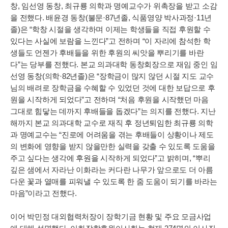
창, 임선영 동창, 최규룡 의학과 명예교수가 위촉장을 받고 소감
을 전했다. 배윤경 동창(불문·87년졸, 식품영양 박사과정·11년
졸)은 “학창 시절을 생각하며 이제는 학생들을 직접 후원할 수
있다는 사실에 보람을 느낀다”고 전하며 “이 자리에 참석한 학
생들도 언젠가 후배들을 위한 후원의 씨앗을 뿌리기를 바란
다”는 당부를 전했다. 본교 의과대학 동창회장으로 재임 중인 임
선영 동창(의학·82년졸)은 “장학금이 많지 않던 시절 지도 교수
님의 배려로 장학금을 수혜할 수 있었던 것에 대한 보답으로 후
원을 시작하게 되었다”고 전하며 “처음 후원을 시작했던 마음
그대로 힘닿는 데까지 후배들을 돕겠다”는 의지를 전했다. 지난
해까지 본교 의과대학 교수로 재직 후 정년퇴임한 최규룡 의학
과 명예교수는 “진로에 어려움을 겪는 후배들이 상황이나 제도
의 변화에 영향을 받지 않을만한 실력을 갖출 수 있도록 도움을
주고 싶다는 생각에 후원을 시작하게 되었다”고 밝히며, “뿌리
깊은 샘에서 자라난 이화라는 커다란 나무가 앞으로도 더 아름
다운 꽃과 열매를 피워낼 수 있도록 한 줌 도움이 되기를 바라는
마음”이라고 전했다.
이어 박민정 대외협력처장이 장학기금 현황 및 주요 모금사업