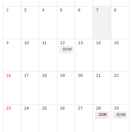
2
3
4
5
6
7
8
9
10
11
12
13
14
15
[인재개발원] 취트키 밋업: 금융감독원 선배님이 
16
17
18
19
20
21
22
23
24
25
26
27
28
29
2026 한국여성연구원
[인재개발원