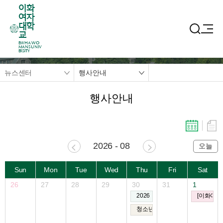
이화
여자
대학
교
EWHA WO
MANS UNIV
ERSITY
뉴스센터
행사안내
행사안내
2026 - 08
오늘
Sun
Mon
Tue
Wed
Thu
Fri
Sat
26
27
28
29
30
31
1
2026 이화과학페스티벌
[이화여자
청소년과 일반인을 위한 이화여대