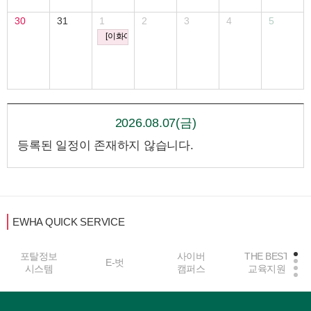
30
31
1
2
3
4
5
[이화여자대학교 한국여성연구원] 제7회 이화-현우 여성과
2026.08.07(금)
등록된 일정이 존재하지 않습니다.
EWHA QUICK SERVICE
포탈정보
사이버
THE BEST
E-벗
시스템
캠퍼스
교육지원