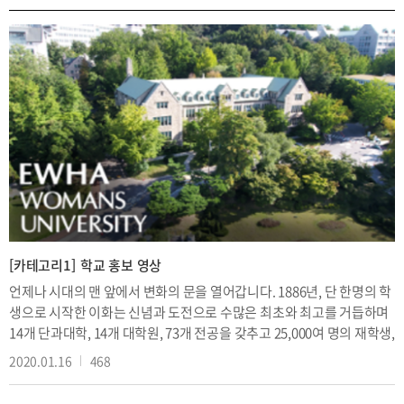
[카테고리1]
학교 홍보 영상
언제나 시대의 맨 앞에서 변화의 문을 열어갑니다. 1886년, 단 한명의 학
생으로 시작한 이화는 신념과 도전으로 수많은 최초와 최고를 거듭하며
14개 단과대학, 14개 대학원, 73개 전공을 갖추고 25,000여 명의 재학생,
23만명의 동문을 보유한 세계 최대 종합여자대학으로 성장하였습니다.
2020.01.16
468
한국 최초의 여성교육기관에서 세계 최고 여자대학으로 성장해 온 이화.
누구의 발길도 닿지 않았던 길을 개척하고 여성의 잠재력을 가능성으로