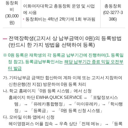
동창회
이화여자대학교 총동창회 운영 및 사업
총동창회
비
에 사용
(
02-3277-3
(30,000
동창회비는 4학년 2학기에 1회 부과됨
386
)
원)
전액장학생(고지서 상 납부금액이 0원)의 등록방법
(반드시 한 가지 방법을 선택하여 등록)
0원 등록은 재학생의 각 등록금 납부기간에 진행하며(1. 등록일
정 참고), 등록금납부확인서는
해당 납부기간 종료 익일 오전부
터 발급
가. 기타납부금 금액만 합산하여 계좌 이체 또는 고지서 지참하여
신한은행(전 지점) 방문하여 0원 등록 처리
나. 학교 홈페이지「0원 등록 시스템」에서 신청
홈페이지 하단 EWHA QUICK SERVICE → 「포탈정보시스
템」 → 「유레카통합행정」 →「마이유레카」→「학사행
정」 → 「등록금」 → 「0원 등록 신청 시스템」
다. 모바일 이화 앱에서 신청
헤이영캠퍼스 어플 접속 → 우측 상단「전체 메뉴」 → 「등록