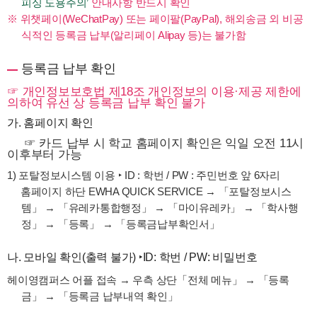
피싱 도용주의’
안내사항 반드시 확인
※ 위챗페이(WeChatPay) 또는 페이팔(PayPal), 해외송금 외 비공
식적인 등록금 납부(알리페이 Alipay 등)는 불가함
등록금 납부 확인
☞ 개인정보보호법 제18조 개인정보의 이용·제공 제한에
의하여 유선 상 등록금 납부 확인 불가
가. 홈페이지 확인
☞ 카드 납부 시 학교 홈페이지 확인은 익일 오전 11시
이후부터 가능
1) 포탈정보시스템 이용 ‣ ID : 학번 / PW : 주민번호 앞 6자리
홈페이지 하단 EWHA QUICK SERVICE → 「포탈정보시스
템」 → 「유레카통합행정」 → 「마이유레카」 → 「학사행
정」 → 「등록」 → 「등록금납부확인서」
나. 모바일 확인(출력 불가) ‣ID: 학번 / PW: 비밀번호
헤이영캠퍼스 어플 접속 → 우측 상단「전체 메뉴」 → 「등록
금」 → 「등록금 납부내역 확인」