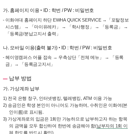
가. 홈페이지 이용 ‣ ID : 학번 / PW : 비밀번호
이화여대 홈페이지 하단 EWHA QUICK SERVICE →「포탈정보
시스템」 → 「마이유레카」 → 「학사행정」 → 「등록금」 →
「등록금/분납고지서 출력」
나. 모바일 이용(출력 불가) ‣ ID : 학번 / PW : 비밀번호
헤이영캠퍼스 어플 접속 → 우측상단「전체 메뉴」 → 「등록
금」→ 「등록금고지서」
납부 방법
가. 가상계좌 납부
1) 전국 은행 창구, 인터넷뱅킹, 텔레뱅킹, ATM 이용 가능
2)
송금인은 학생 본인이 아니어도 가능
하며, 수취인은 이화여(본
인이름)로 표시됨.
3) 가상계좌로의 입금은 1회만 가능하므로 납부하고자 하는 항목
의 금액을 모두 합산하여 한번에 송금해야 함(
납부자의 1회 이
체 한도를 반드시 확인
)