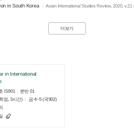
ion in South Korea
Asian International Studies Review, 2020, v.21 
더보기
r in International
s
 IS901
분반 01
학점, 3시간)
금 4~5 (국902)
의
일