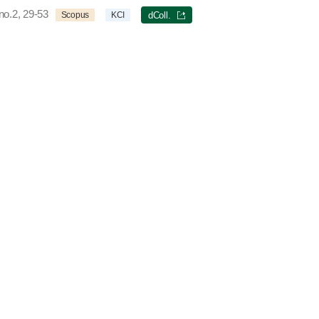
no.2, 29-53
Scopus
KCI
dColl.