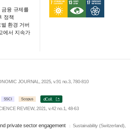
 금융 규제를
기후 정책
글로벌 환경 거버
학교에서 지속가
MIC JOURNAL, 2025, v.91 no.3, 780-810
SSCI
Scopus
dColl.
ENCE REVIEW, 2021, v.42 no.1, 48-63
n and private sector engagement
Sustainability (Switzerland),