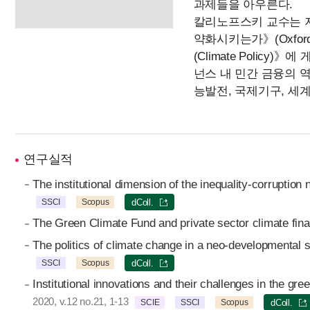
과제들을 아우른다.
칼리노프스키 교수는 저
약화시키는가》(Oxford 
(Climate Polic
넌스 내 민간 금융의 
능발전, 국제기구, 세
연구실적
The institutional dimension of the inequality-corruption
SSCI
Scopus
dColl.
The Green Climate Fund and private sector climate fina
The politics of climate change in a neo-developmental 
SSCI
Scopus
dColl.
Institutional innovations and their challenges in the gr
2020, v.12 no.21, 1-13
SCIE
SSCI
Scopus
dColl.