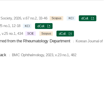
Society, 2026, v.67 no.2, 33-46
Scopus
KCI
dColl.
no.1, 12-18
KCI
dColl.
v.25 no.1, 434
SCIE
Scopus
dColl.
erred from the Rheumatology Department
Korean Journal of
tack
BMC Ophthalmology, 2023, v.23 no.1, 482