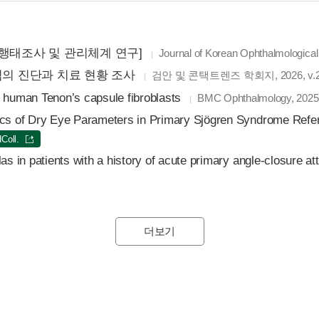
[각막이식 행태조사 및 관리체계 연구]
Journal of Korean Ophthalmological 
의 진단과 치료 현황 조사
검안 및 콘택트렌즈 학회지, 2026, v.25 
ed human Tenon’s capsule fibroblasts
BMC Ophthalmology, 2025, 
tics of Dry Eye Parameters in Primary Sjögren Syndrome Ref
dColl.
as in patients with a history of acute primary angle-closure at
더보기