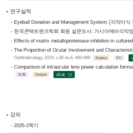
연구실적
Eyeball Donation and Management System; 
한국콘택트렌즈학회 회원 설문조사: 가시아메바각막염
Effects of matrix metalloproteinase inhibition in cultur
The Proportion of Ocular Involvement and Characteris
Ophthalmology, 2024, v.38 no.6, 480-488
Scopus
KCI
Comparison of intraocular lens power calculation formul
SCIE
Scopus
dColl.
강의
2025-2학기