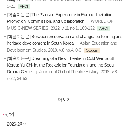
5-21
AHCI
[학술지논문] The P'ansori Experience in Europe: Invitation,
Promotion, Commission, and Collaboration
WORLD OF
MUSIC-NEW SERIES, 2022, v.11 no.1, 109-132
AHCI
[학술지논문] Between preservation and change: performing arts
heritage development in South Korea
Asian Education and
Development Studies, 2019, v.8 no.4, 0-0
Scopus
[학술지논문] Dreaming of a New Theatre in Cold War South
Korea: Yu Chi-jin, the Rockefeller Foundation, and the Seoul
Drama Center
Journal of Global Theatre History, 2019, v.3
no.2, 34-53
더보기
강의
2026-2학기