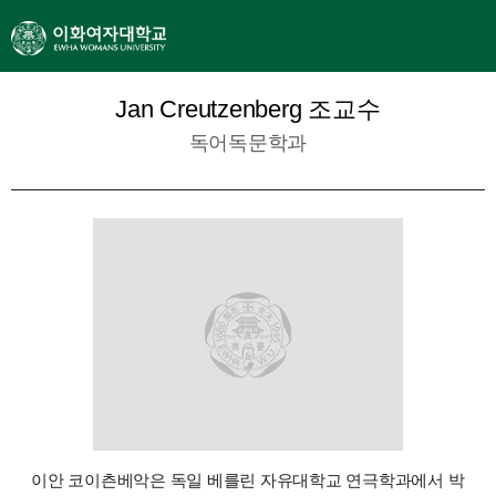
Jan Creutzenberg 조교수
독어독문학과
이안 코이츤베악은 독일 베를린 자유대학교 연극학과에서 박