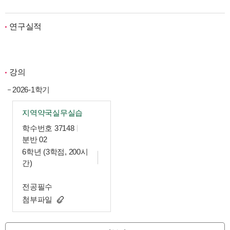
연구실적
강의
2026-1학기
지역약국실무실습
학수번호 37148
분반 02
6학년 (3학점, 200시
간)
전공필수
첨부파일