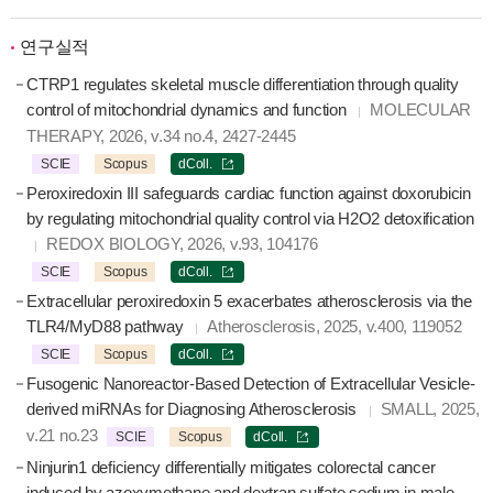
연구실적
CTRP1 regulates skeletal muscle differentiation through quality
control of mitochondrial dynamics and function
MOLECULAR
THERAPY, 2026, v.34 no.4, 2427-2445
SCIE
Scopus
dColl.
Peroxiredoxin III safeguards cardiac function against doxorubicin
by regulating mitochondrial quality control via H2O2 detoxification
REDOX BIOLOGY, 2026, v.93, 104176
SCIE
Scopus
dColl.
Extracellular peroxiredoxin 5 exacerbates atherosclerosis via the
TLR4/MyD88 pathway
Atherosclerosis, 2025, v.400, 119052
SCIE
Scopus
dColl.
Fusogenic Nanoreactor-Based Detection of Extracellular Vesicle-
derived miRNAs for Diagnosing Atherosclerosis
SMALL, 2025,
v.21 no.23
SCIE
Scopus
dColl.
Ninjurin1 deficiency differentially mitigates colorectal cancer
induced by azoxymethane and dextran sulfate sodium in male