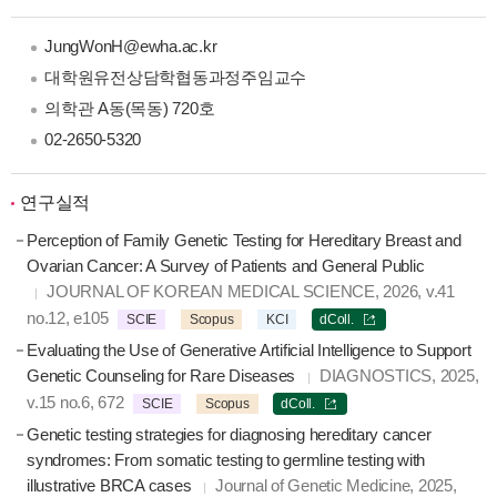
JungWonH@ewha.ac.kr
대학원유전상담학협동과정주임교수
의학관 A동(목동) 720호
02-2650-5320
연구실적
Perception of Family Genetic Testing for Hereditary Breast and
Ovarian Cancer: A Survey of Patients and General Public
JOURNAL OF KOREAN MEDICAL SCIENCE, 2026, v.41
no.12, e105
SCIE
Scopus
KCI
dColl.
Evaluating the Use of Generative Artificial Intelligence to Support
Genetic Counseling for Rare Diseases
DIAGNOSTICS, 2025,
v.15 no.6, 672
SCIE
Scopus
dColl.
Genetic testing strategies for diagnosing hereditary cancer
syndromes: From somatic testing to germline testing with
illustrative BRCA cases
Journal of Genetic Medicine, 2025,