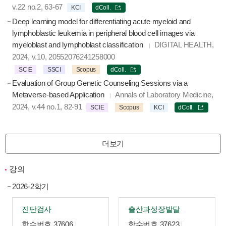
v.22 no.2, 63-67
KCI
dColl.
Deep learning model for differentiating acute myeloid and
lymphoblastic leukemia in peripheral blood cell images via
myeloblast and lymphoblast classification
DIGITAL HEALTH,
2024, v.10, 20552076241258000
SCIE
SSCI
Scopus
dColl.
Evaluation of Group Genetic Counseling Sessions via a
Metaverse-based Application
Annals of Laboratory Medicine,
2024, v.44 no.1, 82-91
SCIE
Scopus
KCI
dColl.
더보기
강의
2026-2학기
진단검사
출산과성장발달
학수번호 37606
학수번호 37623