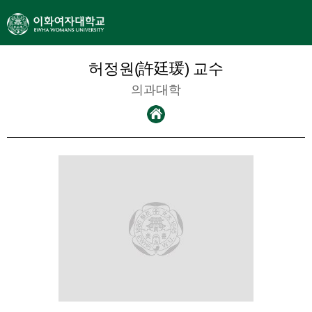
허정원(許廷瑗) 교수
의과대학