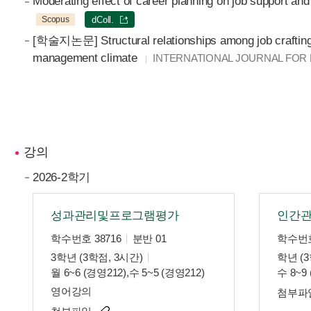
Moderating effect of career planning on job support and 
Scopus
dColl.
[학술지논문] Structural relationships among job crafting, i
management climate
INTERNATIONAL JOURNAL FOR ED
강의
2026-2학기
성과관리및프로그램평가
인간
학수번호 38716
분반 01
학수번호
3학년 (3학점, 3시간)
학년 (3
월 6~6 (경영212),수 5~5 (경영212)
수 8~9
영어강의
첨부파