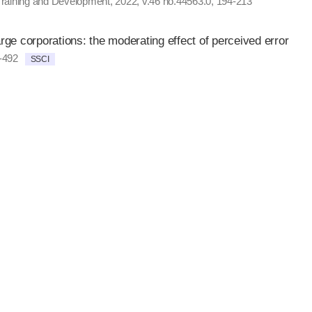
Training and Development, 2022, v.46 no.44563.0, 194-213
ge corporations: the moderating effect of perceived error
-492
SSCI