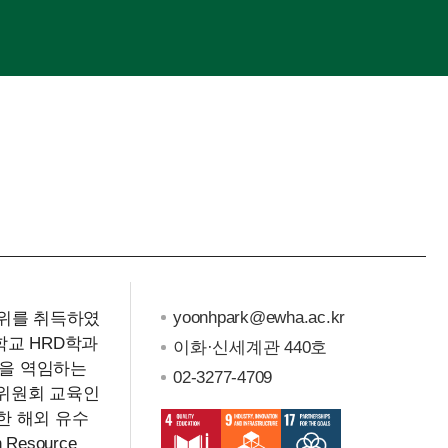
yoonhpark@ewha.ac.kr
위를 취득하였
교 HRD학과
이화·신세계관 440호
을 역임하는
02-3277-4709
전위원회 교육인
한 해외 유수
esource