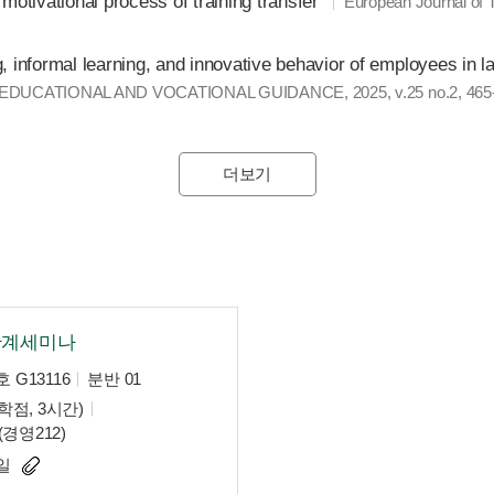
motivational process of training transfer
European Journal of 
nformal learning, and innovative behavior of employees in lar
UCATIONAL AND VOCATIONAL GUIDANCE, 2025, v.25 no.2, 465
더보기
관계세미나
 G13116
분반 01
학점, 3시간)
 (경영212)
일