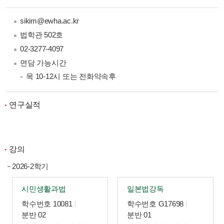
sikim@ewha.ac.kr
법학관 502호
02-3277-4097
면담 가능시간
목 10-12시 또는 전화약속후
연구실적
강의
2026-2학기
시민생활과법
일본법강독
학수번호 10081
학수번호 G17698
분반 02
분반 01