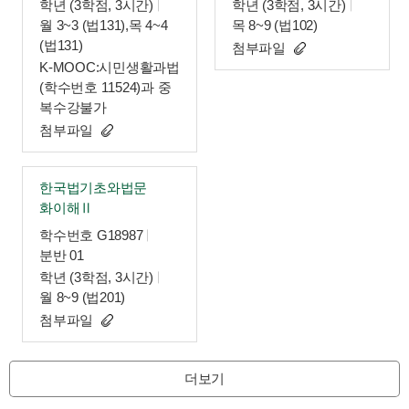
학년 (3학점, 3시간)
학년 (3학점, 3시간)
월 3~3 (법131),목 4~4
목 8~9 (법102)
(법131)
첨부파일
K-MOOC:시민생활과법
(학수번호 11524)과 중
복수강불가
첨부파일
한국법기초와법문
화이해Ⅱ
학수번호 G18987
분반 01
학년 (3학점, 3시간)
월 8~9 (법201)
첨부파일
더보기