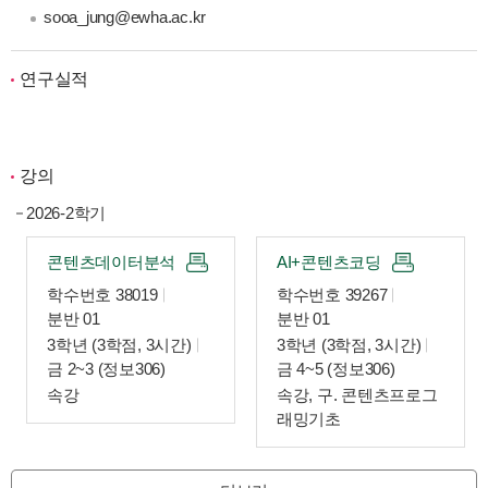
sooa_jung@ewha.ac.kr
연구실적
강의
2026-2학기
콘텐츠데이터분석
AI+콘텐츠코딩
학수번호 38019
학수번호 39267
분반 01
분반 01
3학년 (3학점, 3시간)
3학년 (3학점, 3시간)
금 2~3 (정보306)
금 4~5 (정보306)
속강
속강, 구. 콘텐츠프로그
래밍기초