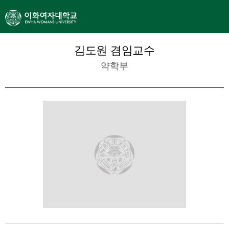
김도원 겸임교수
약학부