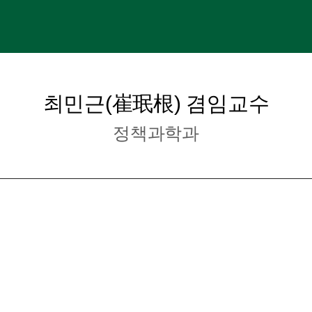
최민근(崔珉根) 겸임교수
정책과학과