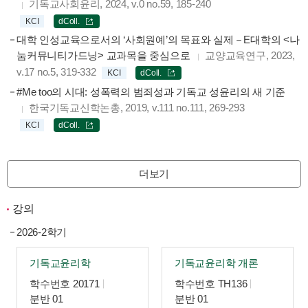
기독교사회윤리, 2024, v.0 no.59, 185-240
KCI
dColl.
대학 인성교육으로서의 ‘사회원예’의 목표와 실제－E대학의 <나
눔커뮤니티가드닝> 교과목을 중심으로
교양교육연구, 2023,
v.17 no.5, 319-332
KCI
dColl.
#Me too의 시대: 성폭력의 범죄성과 기독교 성윤리의 새 기준
한국기독교신학논총, 2019, v.111 no.111, 269-293
KCI
dColl.
더보기
강의
2026-2학기
기독교윤리학
기독교윤리학 개론
학수번호 20171
학수번호 TH136
분반 01
분반 01