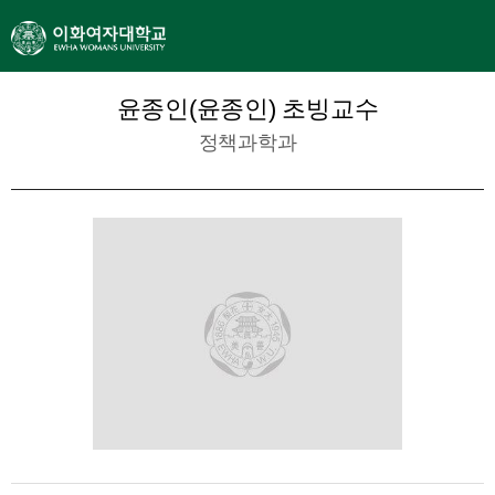
윤종인(윤종인) 초빙교수
정책과학과