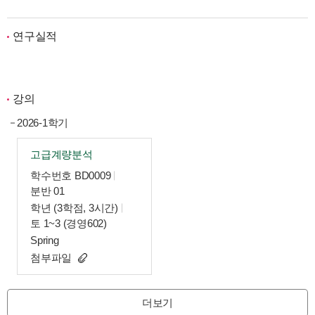
연구실적
강의
2026-1학기
고급계량분석
학수번호 BD0009
분반 01
학년 (3학점, 3시간)
토 1~3 (경영602)
Spring
첨부파일
더보기