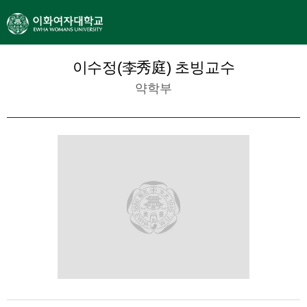
이수정(李秀庭) 초빙교수
약학부