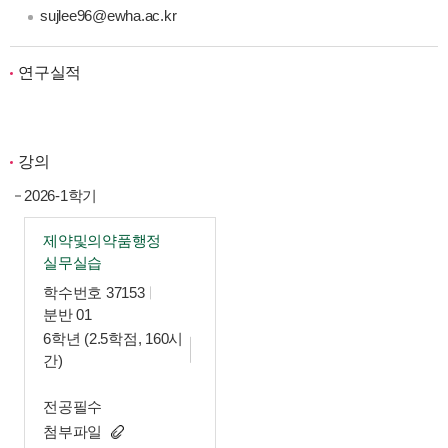
sujlee96@ewha.ac.kr
연구실적
강의
2026-1학기
제약및의약품행정
실무실습
학수번호 37153
분반 01
6학년 (2.5학점, 160시
간)
전공필수
첨부파일