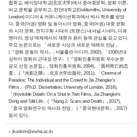
합학교, 베이징대학교(北京大学)에서 중어중문학, 영화 이론,
비교 문학을 공부하고, 런던대학교(Goldsmiths, University of
London) 미디어 & 커뮤니케이션학과에서 박사 학위를 받았
다. 중국(어권) 영화 및 동아시아 영화, 중국(어권) 대중 문화
와 시각 문화, 전지구화 시대의 (트랜스) 내셔널 시네마, 다큐
멘터리, 영상 매체에서의 재현과 윤리 등에 관심을 갖고 있다.
주요 논문으로는 「새로운 사상과 새로운 매체의 만남」
(『영화 운동의 역사』, 서울출판 미디어, 2002), 「1930년대
상하이 영화의 근대성 연구」 (『영화진흥위원회 우수논문
공모 선정 논문집』, 영화진흥위원회, 2004), 「面对死亡的态
度」 (『光影之隙』, 北京大学出版社, 2011), 「Cinema of
Paradox: The Individual and the Crowd in Jia Zhangke’s
Films」 (Ph.D. Dissertation, University of London, 2016),
「(In)visible Death: On a Shot in Two Films, Jia Zhangke’s
Dong and Still Life」(『Nang 2: Scars and Death』, 2017),
「중국 영화연구의 역사와 전망」 (『중국현대문학』, 2017)
등이 있다.
jkookim@ewha.ac.kr