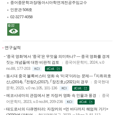
중어중문학과장/동아시아학연계전공주임교수
인문관 506호
02-3277-4058
연구실적
‘중국 영화’에서 ‘중국’은 무엇을 의미하나? ― 중국 영화를 경계
짓는 개념들에 대한 비판적 검토
중국어문학지, 2024, v.0
no.88, 177-203
KCI
dColl.
동시대 중국 블록버스터 영화 속 ‘미국’이라는 문제— ｢지취위호
산｣(2014), ｢전랑2｣(2017), ｢장진호｣(2021)의 경우
중국현대
문학, 2023, v.0 no.105, 101-136
KCI
dColl.
에코시네마의 관점에서 본 자장커 영화 속 인물과 풍경
중국
어문학지, 2023, v.0 no.84, 209-236
KCI
dColl.
태도로서의 다큐멘터리: 자장커의 <먼 바다까지 헤엄쳐 가기>
(2020)에 대하여
현대영화연구, 2023, v.19 no.3, 81-112