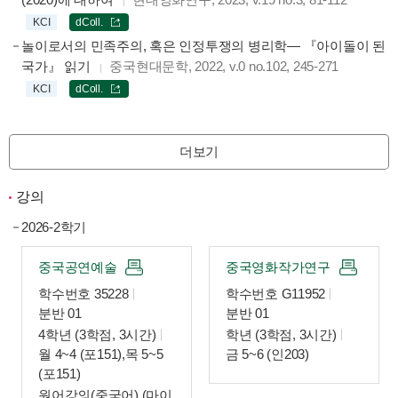
KCI
dColl.
놀이로서의 민족주의, 혹은 인정투쟁의 병리학— 『아이돌이 된
국가』 읽기
중국현대문학, 2022, v.0 no.102, 245-271
KCI
dColl.
더보기
강의
2026-2학기
중국공연예술
중국영화작가연구
학수번호 35228
학수번호 G11952
분반 01
분반 01
4학년 (3학점, 3시간)
학년 (3학점, 3시간)
월 4~4 (포151),목 5~5
금 5~6 (인203)
(포151)
원어강의(중국어) (마이