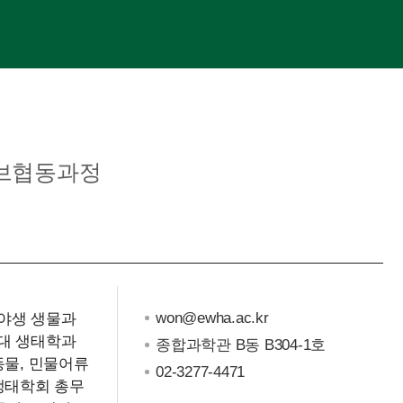
브협동과정
won@ewha.ac.kr
야생 생물과
대 생태학과
종합과학관 B동 B304-1호
동물, 민물어류
02-3277-4471
생태학회 총무