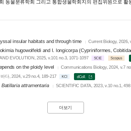
학회 동물분류학회 그리고 통합생물학회지의 편집위원으로 활동
byssal insular habitats and through time
Current Biology, 2026, 
kimia hugowolfeldi and I. longicorpa (Cypriniformes, Cobitida
D EVOLUTION, 2025, v.101 no.3, 1071-1097
SCIE
Scopus
epends on the ploidy level
Communications Biology, 2024, v.7 no
바다, 2024, v.29 no.4, 189-217
KCI
dColl.
r
Batillaria attramentaria
SCIENTIFIC DATA, 2023, v.10 no.1, 498
더보기