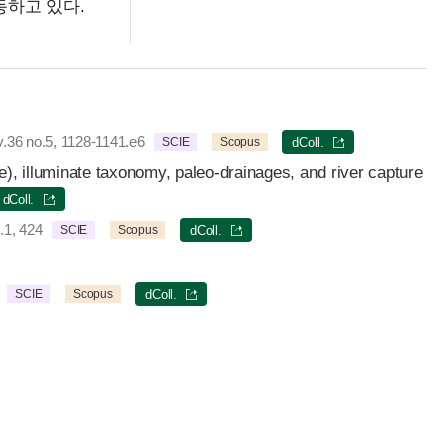
하고 있다.
v.36 no.5, 1128-1141.e6
SCIE
Scopus
dColl.
e), illuminate taxonomy, paleo-drainages, and river capture
dColl.
.1, 424
SCIE
Scopus
dColl.
SCIE
Scopus
dColl.