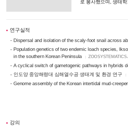
로 봉사했으며, 생태
연구실적
Dispersal and isolation of the scaly-foot snail across a
Population genetics of two endemic loach species, Iksoo
in the southern Korean Peninsula
ZOOSYSTEMATICS AN
A cyclical switch of gametogenic pathways in hybrids d
인도양 중앙해령대 심해열수공 생태계 및 환경 연구
Genome assembly of the Korean intertidal mud-creepe
강의