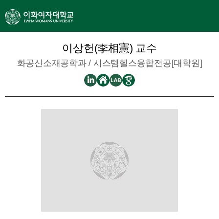
이상헌(李相憲) 교수
화공신소재공학과
/ 시스템헬스융합전공[대학원]