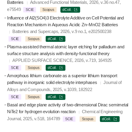
Batteries
Advanced Functional Materials, 2026, v.36 no.47,
e75549
SCIE
Scopus
dColl.
Influence of Al2(SO4)3 Electrolyte Additive on Cell Potential and
Reaction Mechanism in Aqueous Acidic Zn–MnO2 Batteries
Batteries and Supercaps, 2026, v.9 no.1, e202500238
SCIE
Scopus
dColl.
Plasma-assisted thermal atomic layer etching for palladium and
surface structure analysis with density-functional theory
APPLIED SURFACE SCIENCE, 2026, v.719, 164925
SCIE
Scopus
dColl.
Amorphous lithium carbonate as a superior lithium transport
pathway in inorganic solid electrolyte interphases
Journal of
Alloys and Compounds, 2025, v.1039, 182922
SCIE
Scopus
dColl.
Basal and edge plane activity of two-dimensional Dirac semimetal
NiTe2 for hydrogen evolution reaction
Chemical Engineering
Journal, 2025, v.518, 164789
SCIE
Scopus
dColl.