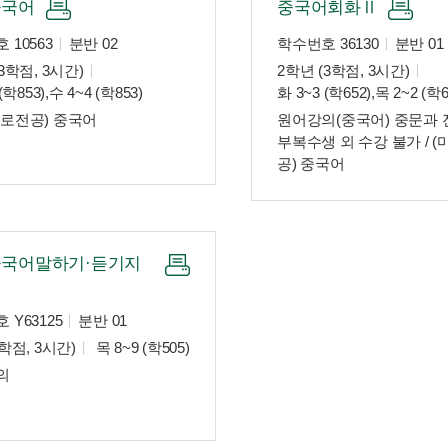
중국어
중국어회화Ⅱ
 10563
분반 02
학수번호 36130
분반 01
3학점, 3시간)
2학년 (3학점, 3시간)
(학853),수 4~4 (학853)
화 3~3 (학652),목 2~2 (학6
로전공) 중국어
원어강의(중국어) 중문과 
부복수생 외 수강 불가 / 
공) 중국어
국어말하기·듣기지
 Y63125
분반 01
학점, 3시간)
목 8~9 (학505)
의