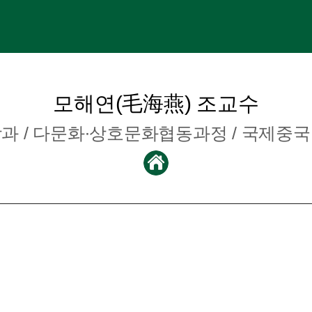
모해연(毛海燕) 조교수
학과
/ 다문화∙상호문화협동과정 / 국제중