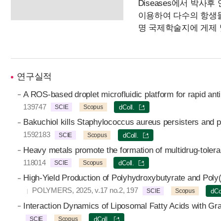
Diseases에서 박사후
이용하여 다수의 항생물
명 국제학술지에 게제 
연구실적
A ROS-based droplet microfluidic platform for rapid anti
139747
SCIE
Scopus
dColl.
Bakuchiol kills Staphylococcus aureus persisters and po
1592183
SCIE
Scopus
dColl.
Heavy metals promote the formation of multidrug-tolera
118014
SCIE
Scopus
dColl.
High-Yield Production of Polyhydroxybutyrate and Poly
POLYMERS, 2025, v.17 no.2, 197
SCIE
Scopus
dCo
Interaction Dynamics of Liposomal Fatty Acids with G
SCIE
Scopus
dColl.