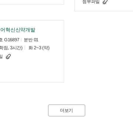
첨부파일
제어혁신신약개발
 G16897
분반 01
학점, 3시간)
화 2~3 (약)
일
더보기