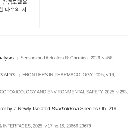
충) 감염모델을
한 다수의 저
nalysis
Sensors and Actuators B: Chemical, 2026, v.458,
rsisters
FRONTIERS IN PHARMACOLOGY, 2025, v.16,
COTOXICOLOGY AND ENVIRONMENTAL SAFETY, 2025, v.293,
rol by a Newly Isolated
Burkholderia
Species Oh_219
INTERFACES, 2025, v.17 no.16, 23666-23679