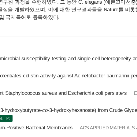
 연구원 과정을 수행하였다. 그 동안 C. elegans (예쁜꼬마선
질을 개발하였으며, 이에 대한 연구결과들을 Nature를 비롯
및 국제특허로 등록하였다.
microbial susceptibility testing and single-cell heterogeneity a
tentiates colistin activity against Acinetobacter baumannii pe
nt Staphylococcus aureus and Escherichia coli persisters
E
(3-hydroxybutyrate-
co
-3-hydroxyhexanoate) from Crude Glyce
ll.
ram-Positive Bacterial Membranes
ACS APPLIED MATERIALS & 