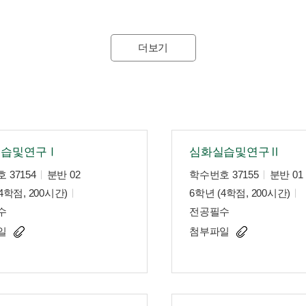
더보기
실습및연구Ⅰ
심화실습및연구Ⅱ
 37154
분반 02
학수번호 37155
분반 01
4학점, 200시간)
6학년 (4학점, 200시간)
수
전공필수
일
첨부파일