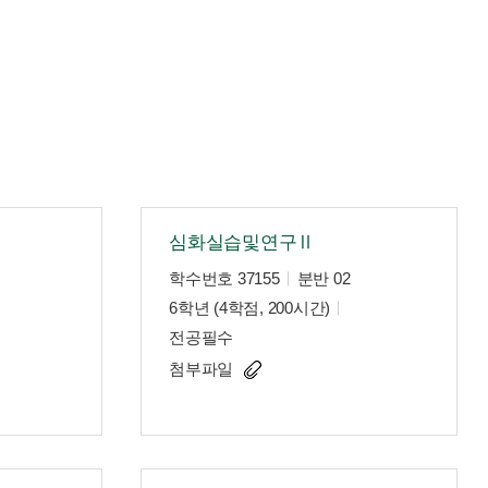
심화실습및연구Ⅱ
학수번호 37155
분반 02
6학년 (4학점, 200시간)
전공필수
첨부파일