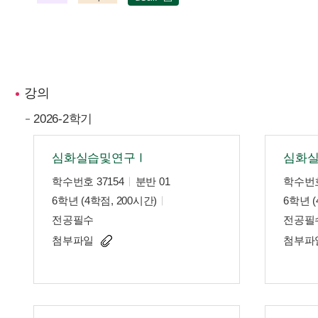
강의
2026-2학기
심화실습및연구Ⅰ
심화
학수번호 37154
분반 01
학수번호
6학년 (4학점, 200시간)
6학년 (
전공필수
전공필
첨부파일
첨부파