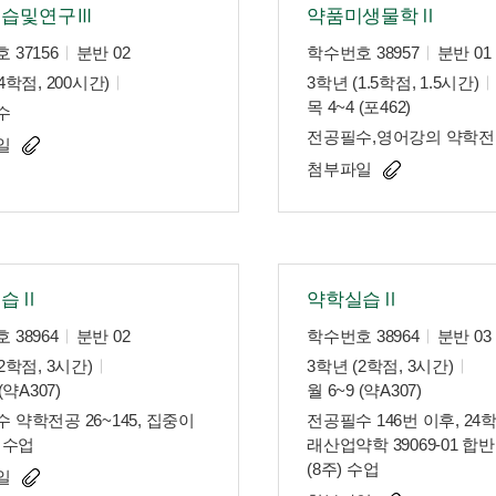
실습및연구Ⅲ
약품미생물학Ⅱ
 37156
분반 02
학수번호 38957
분반 01
4학점, 200시간)
3학년 (1.5학점, 1.5시간)
목 4~4 (포462)
수
전공필수,영어강의 약학전공
일
첨부파일
실습Ⅱ
약학실습Ⅱ
 38964
분반 02
학수번호 38964
분반 03
2학점, 3시간)
3학년 (2학점, 3시간)
(약A307)
월 6~9 (약A307)
 약학전공 26~145, 집중이
전공필수 146번 이후, 24학
) 수업
래산업약학 39069-01 합
(8주) 수업
일