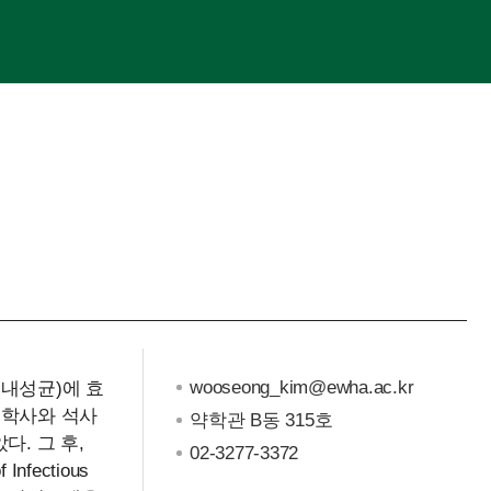
wooseong_kim@ewha.ac.kr
다제내성균)에 효
 학사와 석사
약학관 B동 315호
았다. 그 후,
02-3277-3372
 Infectious