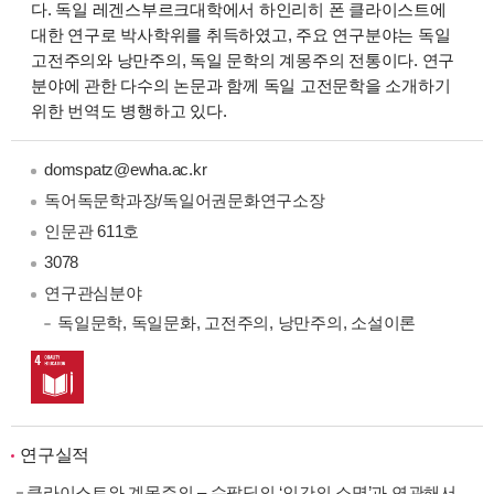
다. 독일 레겐스부르크대학에서 하인리히 폰 클라이스트에
대한 연구로 박사학위를 취득하였고, 주요 연구분야는 독일
고전주의와 낭만주의, 독일 문학의 계몽주의 전통이다. 연구
분야에 관한 다수의 논문과 함께 독일 고전문학을 소개하기
위한 번역도 병행하고 있다.
domspatz@ewha.ac.kr
독어독문학과장/독일어권문화연구소장
인문관 611호
3078
연구관심분야
독일문학
, 독일문화
, 고전주의
, 낭만주의
, 소설이론
연구실적
클라이스트와 계몽주의 – 슈팔딩의 ‘인간의 소명’과 연관해서